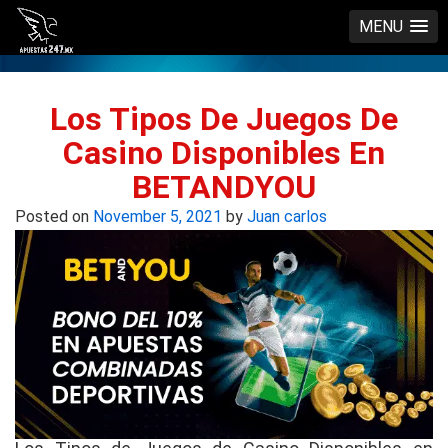
MENU
Los Tipos De Juegos De
Casino Disponibles En
BETANDYOU
Posted on
November 5, 2021
by
Juan carlos