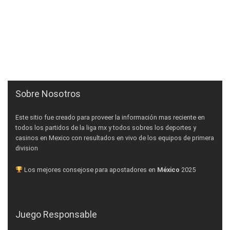
Sobre Nosotros
Este sitio fue creado para proveer la información mas reciente en
todos los partidos de la liga mx y todos sobres los deportes y
casinos en Mexico con resultados en vivo de los equipos de primera
division
Los mejores consejose para apostadores en
México
2025
Juego Responsable