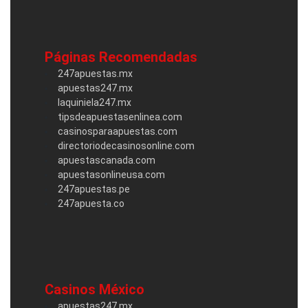
Páginas Recomendadas
247apuestas.mx
apuestas247.mx
laquiniela247.mx
tipsdeapuestasenlinea.com
casinosparaapuestas.com
directoriodecasinosonline.com
apuestascanada.com
apuestasonlineusa.com
247apuestas.pe
247apuesta.co
Casinos México
apuestas247.mx