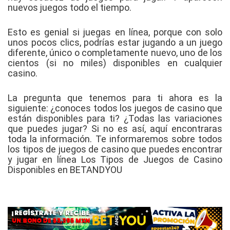
nuevos juegos todo el tiempo.
Esto es genial si juegas en línea, porque con solo
unos pocos clics, podrías estar jugando a un juego
diferente, único o completamente nuevo, uno de los
cientos (si no miles) disponibles en cualquier
casino.
La pregunta que tenemos para ti ahora es la
siguiente: ¿conoces todos los juegos de casino que
están disponibles para ti? ¿Todas las variaciones
que puedes jugar? Si no es así, aquí encontraras
toda la información. Te informaremos sobre todos
los tipos de juegos de casino que puedes encontrar
y jugar en línea Los Tipos de Juegos de Casino
Disponibles en BETANDYOU