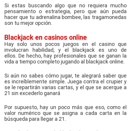
Si estas buscando algo que no requiera mucho
pensamiento o estrategia, pero que aún pueda
hacer que tu adrenalina bombee, las tragamonedas
son tu mejor opción.
Blackjack en casinos online
Hay solo unos pocos juegos en el casino que
involucran habilidad, y el blackjack es uno de
ellos. De hecho, hay profesionales que se ganan la
vida a tiempo completo jugando al blackjack online.
Si aún no sabes cómo jugar, te alegrará saber que
es increíblemente simple. Juega contra el crupier y
se le repartirán varias cartas, y el que se acerque a
21 sin excederlo ganará
Por supuesto, hay un poco más que eso, como el
valor numérico que se asigna a cada carta en la
búsqueda para llegar a 21.