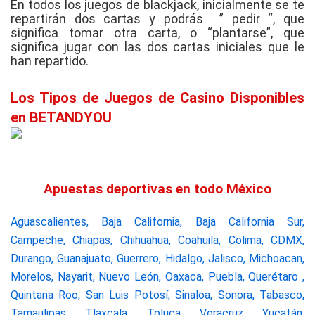
En todos los juegos de blackjack, inicialmente se te
repartirán dos cartas y podrás ” pedir “, que
significa tomar otra carta, o “plantarse”, que
significa jugar con las dos cartas iniciales que le
han repartido.
Los Tipos de Juegos de Casino Disponibles
en BETANDYOU
Apuestas deportivas en todo México
Aguascalientes,
Baja California,
Baja California Sur,
Campeche,
Chiapas,
Chihuahua,
Coahuila,
Colima,
CDMX,
Durango,
Guanajuato,
Guerrero,
Hidalgo,
Jalisco,
Michoacan,
Morelos,
Nayarit,
Nuevo León,
Oaxaca,
Puebla,
Querétaro ,
Quintana Roo,
San Luis Potosí,
Sinaloa,
Sonora,
Tabasco,
Tamaulipas,
Tlaxcala,
Toluca,
Veracruz,
Yucatán,