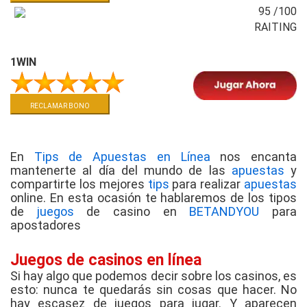
95 /100
RAITING
1WIN
RECLAMAR BONO
En
Tips de Apuestas en Línea
nos encanta
mantenerte al día del mundo de las
apuestas
y
compartirte los mejores
tips
para realizar
apuestas
online. En esta ocasión te hablaremos de los tipos
de
juegos
de casino en
BETANDYOU
para
apostadores
Juegos de casinos en línea
Si hay algo que podemos decir sobre los casinos, es
esto: nunca te quedarás sin cosas que hacer. No
hay escasez de juegos para jugar. Y aparecen