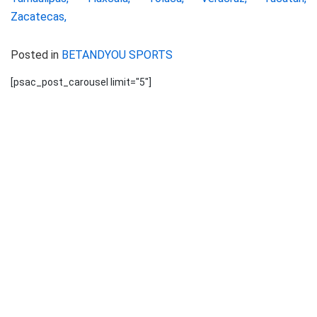
Zacatecas,
Posted in
BETANDYOU SPORTS
[psac_post_carousel limit="5"]