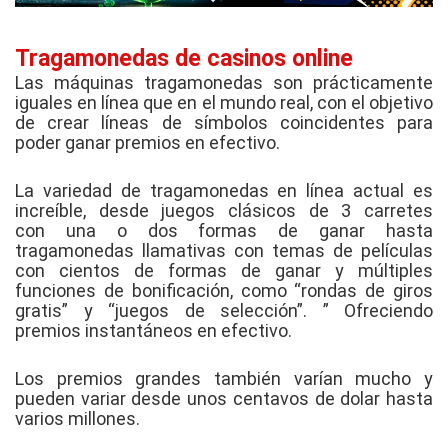
Tragamonedas de casinos online
Las máquinas tragamonedas son prácticamente
iguales en línea que en el mundo real, con el objetivo
de crear líneas de símbolos coincidentes para
poder ganar premios en efectivo.
La variedad de tragamonedas en línea actual es
increíble, desde juegos clásicos de 3 carretes
con una o dos formas de ganar hasta
tragamonedas llamativas con temas de películas
con cientos de formas de ganar y múltiples
funciones de bonificación, como “rondas de giros
gratis” y “juegos de selección”. ” Ofreciendo
premios instantáneos en efectivo.
Los premios grandes también varían mucho y
pueden variar desde unos centavos de dolar hasta
varios millones.