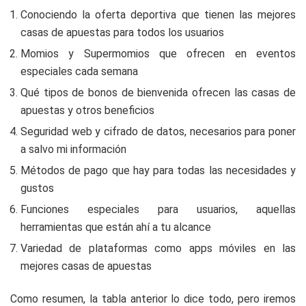
Conociendo la oferta deportiva que tienen las mejores
casas de apuestas para todos los usuarios
Momios y Supermomios que ofrecen en eventos
especiales cada semana
Qué tipos de bonos de bienvenida ofrecen las casas de
apuestas y otros beneficios
Seguridad web y cifrado de datos, necesarios para poner
a salvo mi información
Métodos de pago que hay para todas las necesidades y
gustos
Funciones especiales para usuarios, aquellas
herramientas que están ahí a tu alcance
Variedad de plataformas como apps móviles en las
mejores casas de apuestas
Como resumen, la tabla anterior lo dice todo, pero iremos