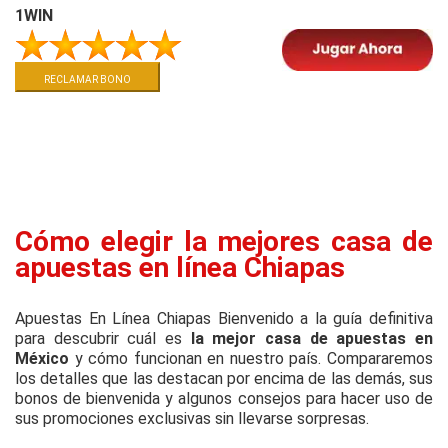
1WIN
RECLAMAR BONO
Cómo elegir la mejores casa de
apuestas en línea Chiapas
Apuestas En Línea Chiapas Bienvenido a la guía definitiva
para descubrir cuál es
la mejor casa de apuestas en
México
y cómo funcionan en nuestro país. Compararemos
los detalles que las destacan por encima de las demás, sus
bonos de bienvenida y algunos consejos para hacer uso de
sus promociones exclusivas sin llevarse sorpresas.