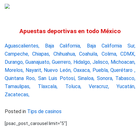
Apuestas deportivas en todo México
Aguascalientes,
Baja California,
Baja California Sur,
Campeche,
Chiapas,
Chihuahua,
Coahuila,
Colima,
CDMX,
Durango,
Guanajuato,
Guerrero,
Hidalgo,
Jalisco,
Michoacan,
Morelos,
Nayarit,
Nuevo León,
Oaxaca,
Puebla,
Querétaro ,
Quintana Roo,
San Luis Potosí,
Sinaloa,
Sonora,
Tabasco,
Tamaulipas,
Tlaxcala,
Toluca,
Veracruz,
Yucatán,
Zacatecas,
Posted in
Tips de casinos
[psac_post_carousel limit="5"]