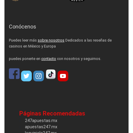
Conócenos
Puedes leer más
sobre nosotros
Dedicados a las reseñas de
casinos en México y Europa
puedes ponerte en
contacto
con nosotros y seguirnos.
Páginas Recomendadas
247apuestas.mx
apuestas247.mx