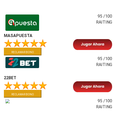
95 /100
RAITING
MASAPUESTA
RECLAMAR BONO
95 /100
RAITING
22BET
RECLAMAR BONO
95 /100
RAITING