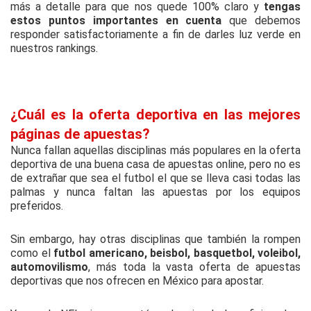
más a detalle para que nos quede 100% claro y
tengas
estos puntos importantes en cuenta
que debemos
responder satisfactoriamente a fin de darles luz verde en
nuestros rankings.
¿Cuál es la oferta deportiva en las mejores
páginas de apuestas?
Nunca fallan aquellas disciplinas más populares en la oferta
deportiva de una buena casa de apuestas online, pero no es
de extrañar que sea el futbol el que se lleva casi todas las
palmas y nunca faltan las apuestas por los equipos
preferidos.
Sin embargo, hay otras disciplinas que también la rompen
como el
futbol americano, beisbol, basquetbol, voleibol,
automovilismo
, más toda la vasta oferta de apuestas
deportivas que nos ofrecen en México para apostar.