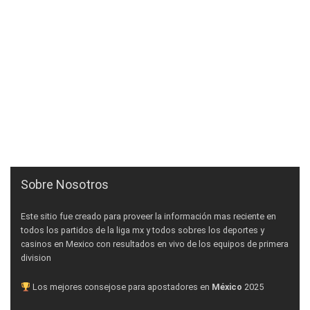
Sobre Nosotros
Este sitio fue creado para proveer la información mas reciente en
todos los partidos de la liga mx y todos sobres los deportes y
casinos en Mexico con resultados en vivo de los equipos de primera
division
Los mejores consejose para apostadores en
México
2025