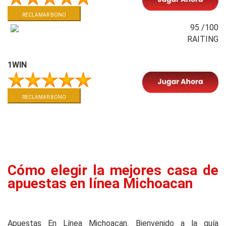
RECLAMAR BONO
95 /100
RAITING
1WIN
RECLAMAR BONO
Cómo elegir la mejores casa de
apuestas en línea Michoacan
Apuestas En Línea Michoacan. Bienvenido a la guía