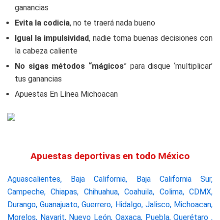
ganancias
Evita la codicia
, no te traerá nada bueno
Igual la impulsividad
, nadie toma buenas decisiones con
la cabeza caliente
No sigas métodos “mágicos
” para disque ‘multiplicar’
tus ganancias
Apuestas En Línea Michoacan
Apuestas deportivas en todo México
Aguascalientes,
Baja California,
Baja California Sur,
Campeche,
Chiapas,
Chihuahua,
Coahuila,
Colima,
CDMX,
Durango,
Guanajuato,
Guerrero,
Hidalgo,
Jalisco,
Michoacan,
Morelos,
Nayarit,
Nuevo León,
Oaxaca,
Puebla,
Querétaro ,