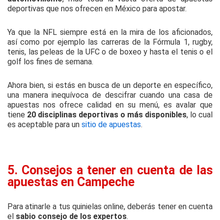
deportivas que nos ofrecen en México para apostar.
Ya que la NFL siempre está en la mira de los aficionados,
así como por ejemplo las carreras de la Fórmula 1, rugby,
tenis, las peleas de la UFC o de boxeo y hasta el tenis o el
golf los fines de semana.
Ahora bien, si estás en busca de un deporte en específico,
una manera inequívoca de descifrar cuando una casa de
apuestas nos ofrece calidad en su menú, es avalar que
tiene
20 disciplinas deportivas o más disponibles
, lo cual
es aceptable para un
sitio de apuestas
.
5. Consejos a tener en cuenta de las
apuestas en Campeche
Para atinarle a tus quinielas online, deberás tener en cuenta
el
sabio consejo de los expertos
.