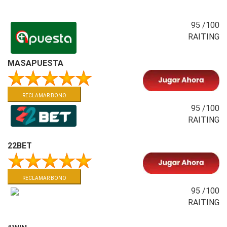
95 /100
RAITING
MASAPUESTA
RECLAMAR BONO
95 /100
RAITING
22BET
RECLAMAR BONO
95 /100
RAITING