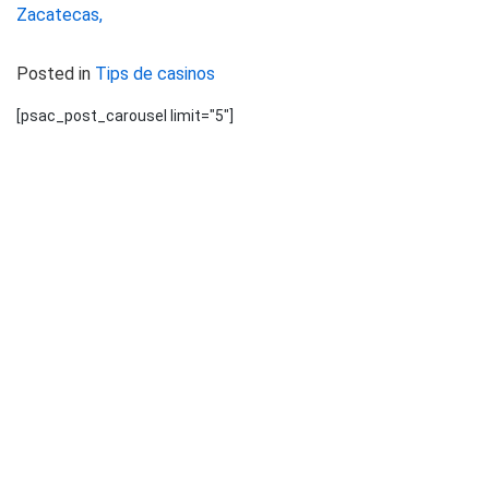
Zacatecas,
Posted in
Tips de casinos
[psac_post_carousel limit="5"]