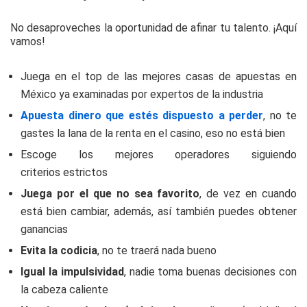
No desaproveches la oportunidad de afinar tu talento. ¡Aquí
vamos!
Juega en el top de las mejores casas de apuestas en
México ya examinadas por expertos de la industria
Apuesta dinero que estés dispuesto a perder
, no te
gastes la lana de la renta en el casino, eso no está bien
Escoge los mejores operadores siguiendo
criterios estrictos
Juega por el que no sea favorito
, de vez en cuando
está bien cambiar, además, así también puedes obtener
ganancias
Evita la codicia
, no te traerá nada bueno
Igual la impulsividad
, nadie toma buenas decisiones con
la cabeza caliente