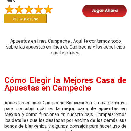
1WIN
RECLAMAR BONO
Apuestas en línea Campeche . Aquí te contamos todo
sobre las apuestas en línea de Campeche y los beneficios
que te ofrece.
Cómo Elegir la Mejores Casa de
Apuestas en Campeche
Apuestas en línea Campeche Bienvenido a la guía definitiva
para descubrir cuál es
la mejor casa de apuestas en
México
y cómo funcionan en nuestro país. Compararemos
los detalles que las destacan por encima de las demás, sus
bonos de bienvenida y algunos consejos para hacer uso de