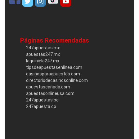
Páginas Recomendadas
247apuestas.mx
apuestas247.mx
laquiniela247.mx
tipsdeapuestasenlinea.com
casinosparaapuestas.com
directoriodecasinosonline.com
apuestascanada.com
apuestasonlineusa.com
247apuestas.pe
247apuesta.co