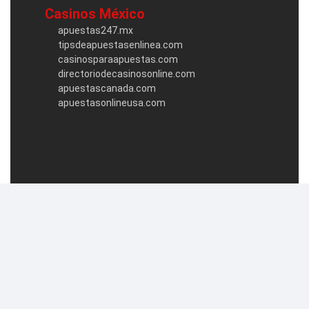
Casinos México
apuestas247.mx
tipsdeapuestasenlinea.com
casinosparaapuestas.com
directoriodecasinosonline.com
apuestascanada.com
apuestasonlineusa.com
Juesgos de Casino
Apuestas Deportivas
Online Slots
Online Poker
Blackjack
Roulette
Caliente Sports