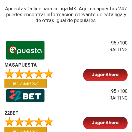
Apuestas Online para la Liga MX. Aquí en apuestas 247
puedes encontrar información relevante de esta liga y
de otras igual de populares.
95 /100
RAITING
MASAPUESTA
RECLAMAR BONO
95 /100
RAITING
22BET
RECLAMAR BONO