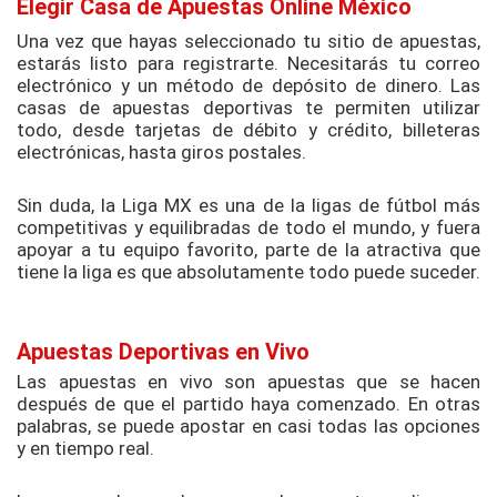
Elegir Casa de Apuestas Online México
Una vez que hayas seleccionado tu sitio de apuestas,
estarás listo para registrarte. Necesitarás tu correo
electrónico y un método de depósito de dinero. Las
casas de apuestas deportivas te permiten utilizar
todo, desde tarjetas de débito y crédito, billeteras
electrónicas, hasta giros postales.
Sin duda, la Liga MX es una de la ligas de fútbol más
competitivas y equilibradas de todo el mundo, y fuera
apoyar a tu equipo favorito, parte de la atractiva que
tiene la liga es que absolutamente todo puede suceder.
Apuestas Deportivas en Vivo
Las apuestas en vivo son apuestas que se hacen
después de que el partido haya comenzado. En otras
palabras, se puede apostar en casi todas las opciones
y en tiempo real.