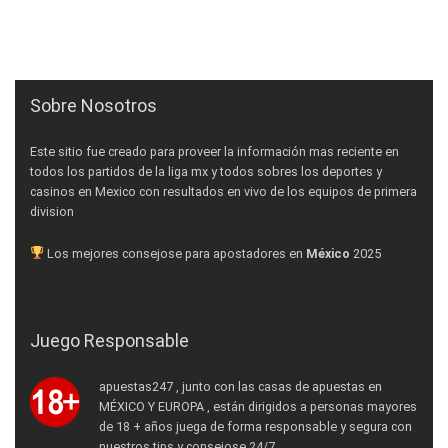
Sobre Nosotros
Este sitio fue creado para proveer la información mas reciente en
todos los partidos de la liga mx y todos sobres los deportes y
casinos en Mexico con resultados en vivo de los equipos de primera
division
Los mejores consejose para apostadores en
México
2025
Juego Responsable
apuestas247 , junto con las casas de apuestas en
MÉXICO Y EUROPA , están dirigidos a personas mayores
de 18 + años juega de forma responsable y segura con
nuestros tips y consejose 24/7.