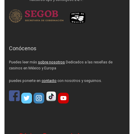
Conócenos
Puedes leer más
sobre nosotros
Dedicados a las reseñas de
casinos en México y Europa
puedes ponerte en
contacto
con nosotros y seguirnos.