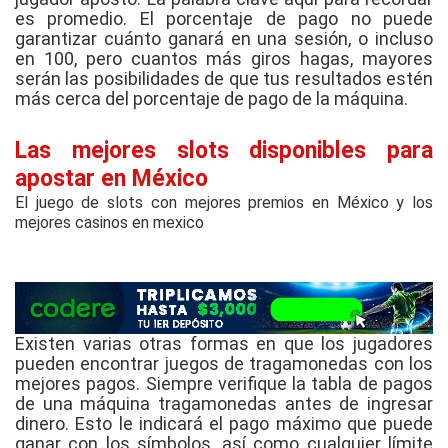
es promedio. El porcentaje de pago no puede
garantizar cuánto ganará en una sesión, o incluso
en 100, pero cuantos más giros hagas, mayores
serán las posibilidades de que tus resultados estén
más cerca del porcentaje de pago de la máquina.
Las mejores slots disponibles para
apostar en México
El juego de slots con mejores premios en México y los
mejores casinos en mexico
Existen varias otras formas en que los jugadores
pueden encontrar juegos de tragamonedas con los
mejores pagos. Siempre verifique la tabla de pagos
de una máquina tragamonedas antes de ingresar
dinero. Esto le indicará el pago máximo que puede
ganar con los símbolos, así como cualquier límite