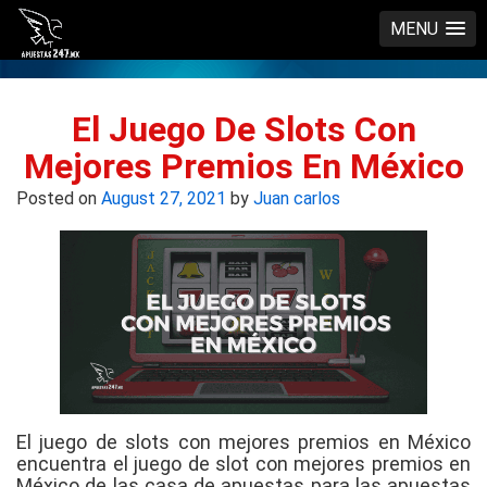
MENU
El Juego De Slots Con
Mejores Premios En México
Posted on
August 27, 2021
by
Juan carlos
El juego de slots con mejores premios en México
encuentra el juego de slot con mejores premios en
México de las casa de apuestas para las apuestas