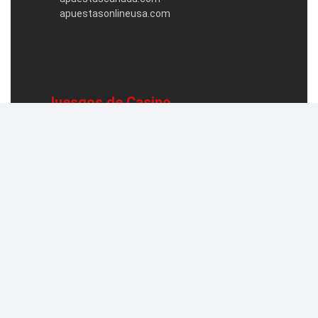
apuestasonlineusa.com
Juesgos de Casino
Apuestas Deportivas
Online Slots
Online Poker
Blackjack
Roulette
Caliente Sports
Copyright © - apuestas247 2024
Mapa del sitio