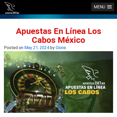
MENU
Apuestas En Línea Los
Cabos México
Posted on
May 21, 2024
by
Gloria