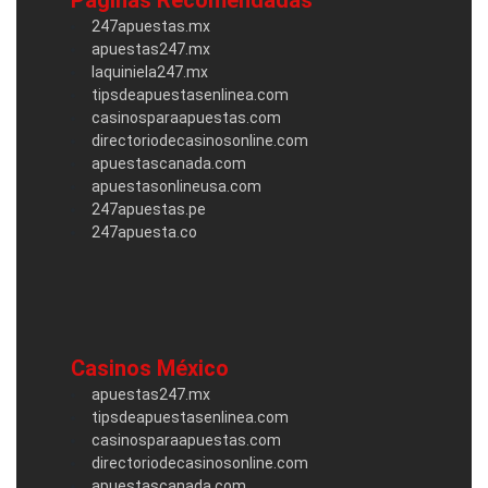
Páginas Recomendadas
247apuestas.mx
apuestas247.mx
laquiniela247.mx
tipsdeapuestasenlinea.com
casinosparaapuestas.com
directoriodecasinosonline.com
apuestascanada.com
apuestasonlineusa.com
247apuestas.pe
247apuesta.co
Casinos México
apuestas247.mx
tipsdeapuestasenlinea.com
casinosparaapuestas.com
directoriodecasinosonline.com
apuestascanada.com