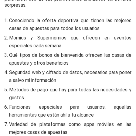
sorpresas.
Conociendo la oferta deportiva que tienen las mejores
casas de apuestas para todos los usuarios
Momios y Supermomios que ofrecen en eventos
especiales cada semana
Qué tipos de bonos de bienvenida ofrecen las casas de
apuestas y otros beneficios
Seguridad web y cifrado de datos, necesarios para poner
a salvo mi información
Métodos de pago que hay para todas las necesidades y
gustos
Funciones especiales para usuarios, aquellas
herramientas que están ahí a tu alcance
Variedad de plataformas como apps móviles en las
mejores casas de apuestas