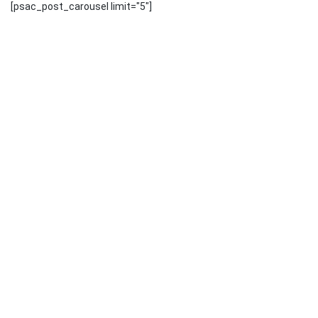
[psac_post_carousel limit="5"]