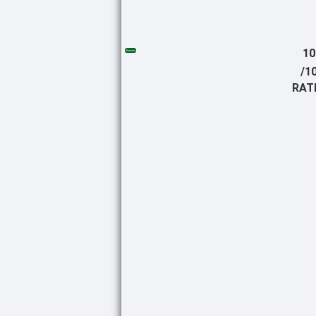
10
/1
RAT