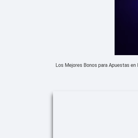
Los Mejores Bonos para Apuestas en 