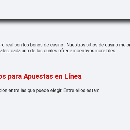
ro real son los bonos de casino . Nuestros sitios de casino mejo
ales, cada uno de los cuales ofrece incentivos increíbles.
os para Apuestas en Línea
ión entre las que puede elegir. Entre ellos estan: