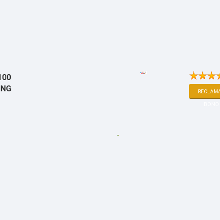
100
ING
RECLAM
BONO