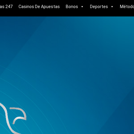
as 247
Casinos De Apuestas
Bonos
Deportes
Método