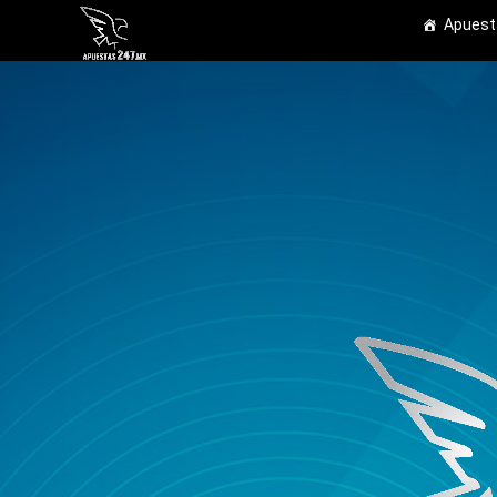
Apuest