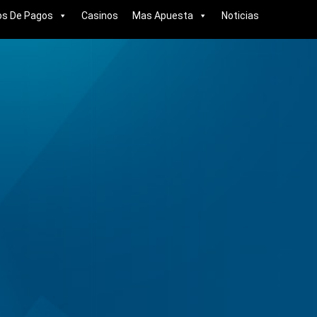
s De Pagos
Casinos
Mas Apuesta
Noticias