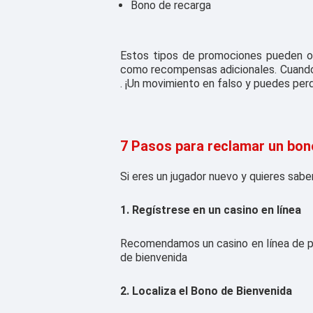
Bono de recarga
Estos tipos de promociones pueden ofre
como recompensas adicionales. Cuando 
. ¡Un movimiento en falso y puedes perde
7 Pasos para reclamar un bon
Si eres un jugador nuevo y quieres sabe
1. Regístrese en un casino en línea
Recomendamos un casino en línea de pr
de bienvenida
2. Localiza el Bono de Bienvenida