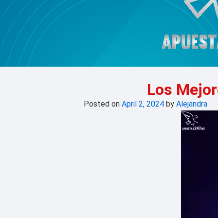
Los Mejor
Posted on
April 2, 2024
by
Alejandra