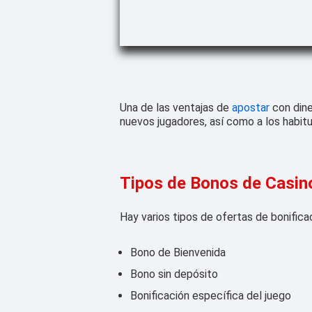
Una de las ventajas de
apostar
con dine
nuevos jugadores, así como a los habitu
Tipos de Bonos de Casin
Hay varios tipos de ofertas de bonificac
Bono de Bienvenida
Bono sin depósito
Bonificación específica del juego