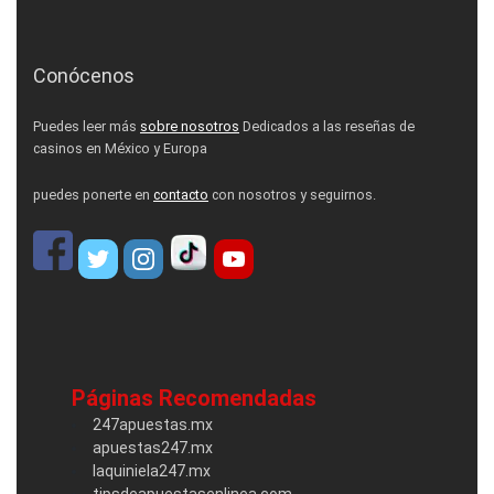
Conócenos
Puedes leer más
sobre nosotros
Dedicados a las reseñas de
casinos en México y Europa
puedes ponerte en
contacto
con nosotros y seguirnos.
Páginas Recomendadas
247apuestas.mx
apuestas247.mx
laquiniela247.mx