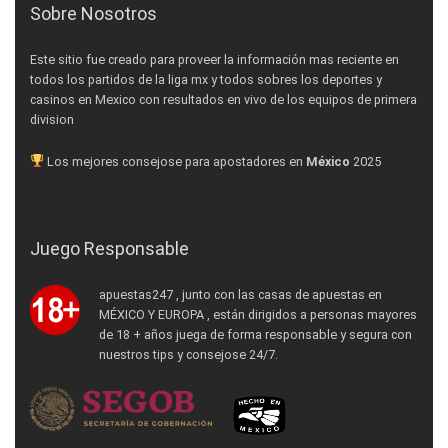
Sobre Nosotros
Este sitio fue creado para proveer la información mas reciente en
todos los partidos de la liga mx y todos sobres los deportes y
casinos en Mexico con resultados en vivo de los equipos de primera
division
Los mejores consejose para apostadores en
México
2025
Juego Responsable
apuestas247 , junto con las casas de apuestas en
MÉXICO Y EUROPA , están dirigidos a personas mayores
de 18 + años juega de forma responsable y segura con
nuestros tips y consejose 24/7.