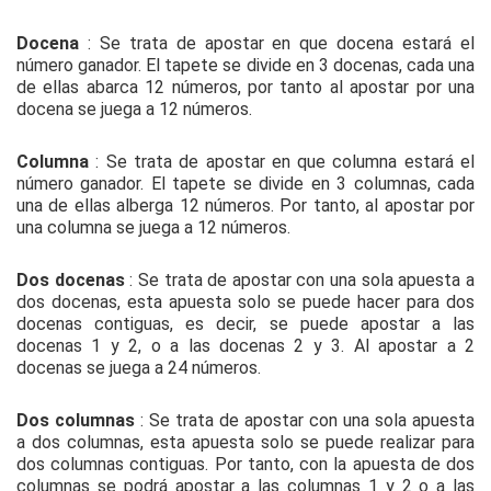
Docena
: Se trata de apostar en que docena estará el
número ganador. El tapete se divide en 3 docenas, cada una
de ellas abarca 12 números, por tanto al apostar por una
docena se juega a 12 números.
Columna
: Se trata de apostar en que columna estará el
número ganador. El tapete se divide en 3 columnas, cada
una de ellas alberga 12 números. Por tanto, al apostar por
una columna se juega a 12 números.
Dos docenas
: Se trata de apostar con una sola apuesta a
dos docenas, esta apuesta solo se puede hacer para dos
docenas contiguas, es decir, se puede apostar a las
docenas 1 y 2, o a las docenas 2 y 3. Al apostar a 2
docenas se juega a 24 números.
Dos columnas
: Se trata de apostar con una sola apuesta
a dos columnas, esta apuesta solo se puede realizar para
dos columnas contiguas. Por tanto, con la apuesta de dos
columnas se podrá apostar a las columnas 1 y 2 o a las