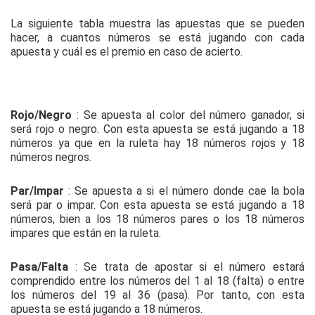
La siguiente tabla muestra las apuestas que se pueden
hacer, a cuantos números se está jugando con cada
apuesta y cuál es el premio en caso de acierto.
Rojo/Negro
: Se apuesta al color del número ganador, si
será rojo o negro. Con esta apuesta se está jugando a 18
números ya que en la ruleta hay 18 números rojos y 18
números negros.
Par/Impar
: Se apuesta a si el número donde cae la bola
será par o impar. Con esta apuesta se está jugando a 18
números, bien a los 18 números pares o los 18 números
impares que están en la ruleta.
Pasa/Falta
: Se trata de apostar si el número estará
comprendido entre los números del 1 al 18 (falta) o entre
los números del 19 al 36 (pasa). Por tanto, con esta
apuesta se está jugando a 18 números.