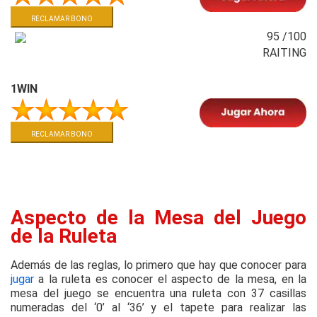
RECLAMAR BONO
95 /100
RAITING
1WIN
RECLAMAR BONO
Aspecto de la Mesa del Juego
de la Ruleta
Además de las reglas, lo primero que hay que conocer para
jugar
a la ruleta es conocer el aspecto de la mesa, en la
mesa del juego se encuentra una ruleta con 37 casillas
numeradas del ‘0’ al ‘36’ y el tapete para realizar las