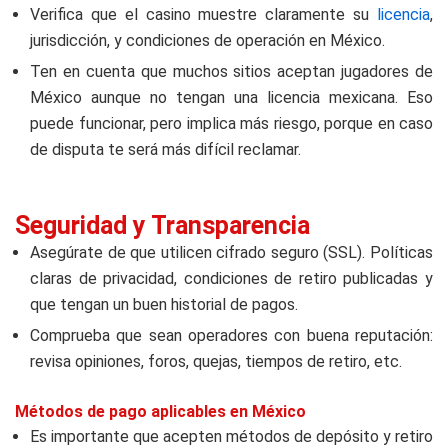
Verifica que el casino muestre claramente su
licencia
,
jurisdicción, y condiciones de operación en México.
Ten en cuenta que muchos sitios aceptan jugadores de
México aunque no tengan una licencia mexicana. Eso
puede funcionar, pero implica más riesgo, porque en caso
de disputa te será más difícil reclamar.
Seguridad y Transparencia
Asegúrate de que utilicen cifrado seguro (SSL). Políticas
claras de privacidad, condiciones de retiro publicadas y
que tengan un buen historial de pagos.
Comprueba que sean operadores con buena reputación:
revisa opiniones, foros, quejas, tiempos de retiro, etc.
Métodos de pago aplicables en México
Es importante que acepten métodos de depósito y retiro