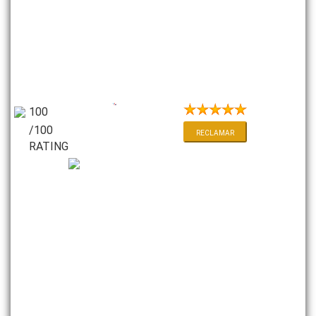
100
/100
RECLAMAR
RATING
BONO