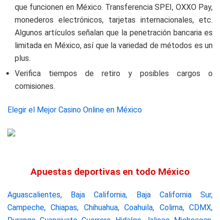
que funcionen en México. Transferencia SPEI, OXXO Pay,
monederos electrónicos, tarjetas internacionales, etc.
Algunos artículos señalan que la penetración bancaria es
limitada en México, así que la variedad de métodos es un
plus.
Verifica tiempos de retiro y posibles cargos o
comisiones.
Elegir el Mejor Casino Online en México
Apuestas deportivas en todo México
Aguascalientes,
Baja California,
Baja California Sur,
Campeche,
Chiapas,
Chihuahua,
Coahuila,
Colima,
CDMX,