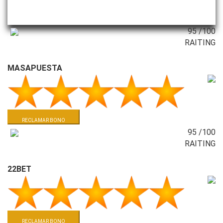
95 /100
RAITING
MASAPUESTA
RECLAMAR BONO
95 /100
RAITING
22BET
RECLAMAR BONO