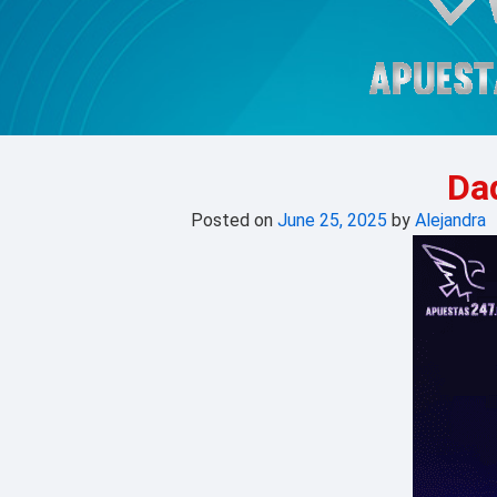
Da
Posted on
June 25, 2025
by
Alejandra