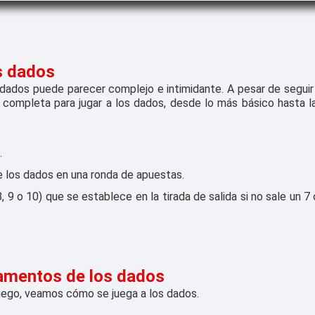
s dados
 dados puede parecer complejo e intimidante. A pesar de segui
a completa para jugar a los dados, desde lo más básico hasta l
.
de los dados en una ronda de apuestas.
, 9 o 10) que se establece en la tirada de salida si no sale un 7 
amentos de los dados
juego, veamos cómo se juega a los dados.