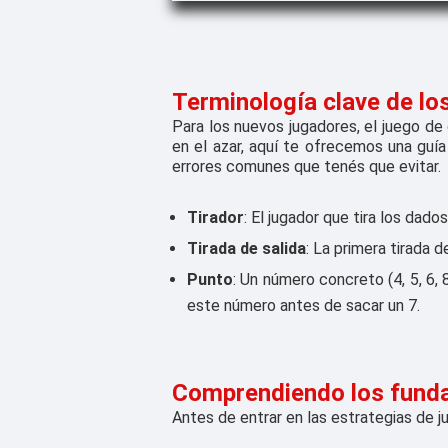
Terminología clave de lo
Para los nuevos jugadores, el juego de
en el azar, aquí te ofrecemos una guí
errores comunes que tenés que evitar.
Tirador
: El jugador que tira los dados
Tirada de salida
: La primera tirada 
Punto
: Un número concreto (4, 5, 6, 8
este número antes de sacar un 7.
Comprendiendo los fund
Antes de entrar en las estrategias de 