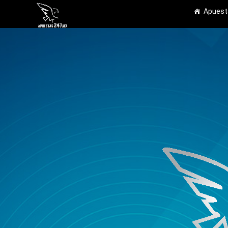
Apuest