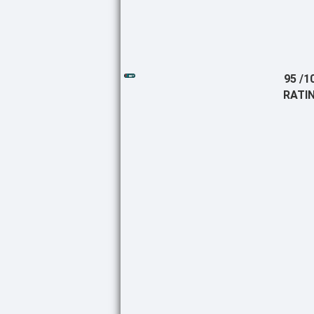
95 /1
RATI