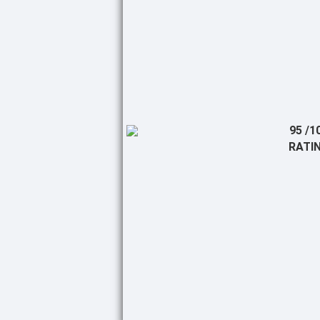
95 /1
RATI