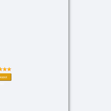
LAMAR
ONO