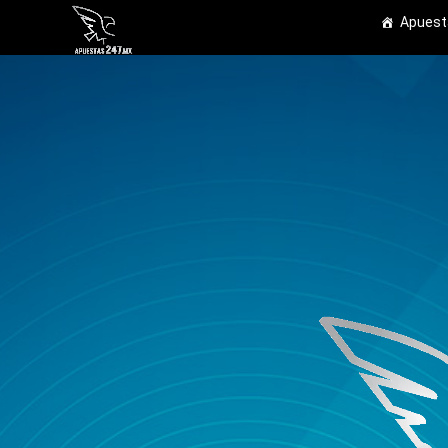
Apuest