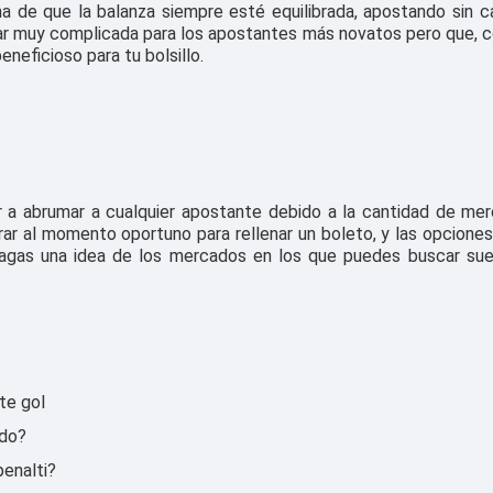
 de que la balanza siempre esté equilibrada, apostando sin cae
ar muy complicada para los apostantes más novatos pero que, co
neficioso para tu bolsillo.
r a abrumar a cualquier apostante debido a la cantidad de m
rar al momento oportuno para rellenar un boleto, y las opcio
 hagas una idea de los mercados en los que puedes buscar sue
te gol
ndo?
penalti?