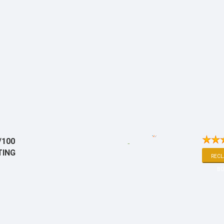
/100
TING
REC
B