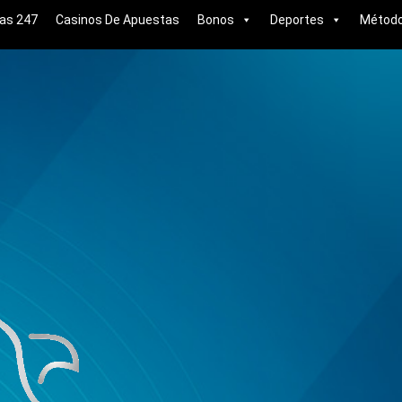
as 247
Casinos De Apuestas
Bonos
Deportes
Método