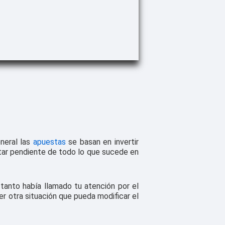
neral las
apuestas
se basan en invertir
tar pendiente de todo lo que sucede en
tanto había llamado tu atención por el
er otra situación que pueda modificar el