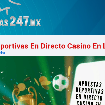
portivas En Directo Casino En 
dra