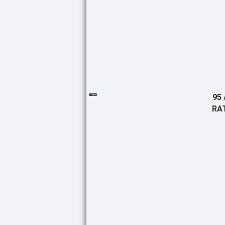
95 
RA