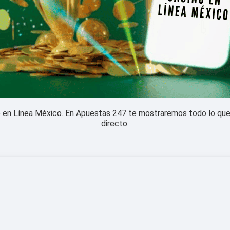
 en Línea México. En Apuestas 247 te mostraremos todo lo que
directo.